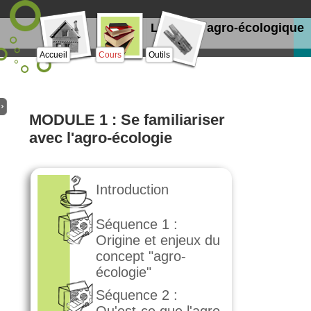
Le projet agro-écologique
Accueil
Cours
Outils
MODULE 1 : Se familiariser
avec l'agro-écologie
Introduction
Séquence 1 :
Origine et enjeux du
concept "agro-
écologie"
Séquence 2 :
Qu'est-ce que l'agro-