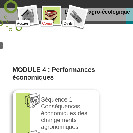
Le projet agro-écologique
Accueil
Cours
Outils
MODULE 4 : Performances
économiques
Séquence 1 :
Conséquences
économiques des
changements
agronomiques